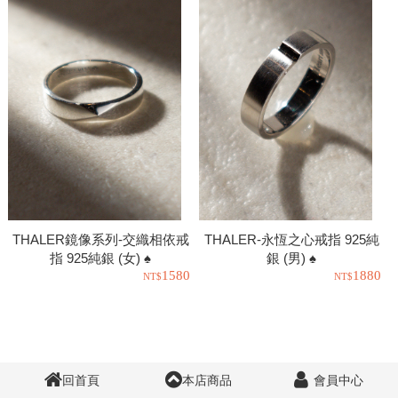
THALER鏡像系列-交織相依戒
THALER-永恆之心戒指 925純
指 925純銀 (女) ♠
銀 (男) ♠
1580
1880
回首頁
本店商品
會員中心