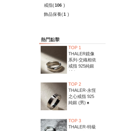
戒指
(
106
)
飾品保養
(
1
)
熱門點擊
TOP 1
THALER鏡像
系列-交織相依
戒指 925純銀
(女) ♠
TOP 2
THALER-永恆
之心戒指 925
純銀 (男) ♠
TOP 3
THALER-特級