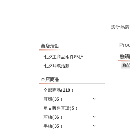
設計品牌
Pro
商店活動
熱銷
七夕主商品兩件85折
七夕耳環活動
本店商品
全部商品
(
218
)
耳環
(
35
)
單支販售耳環
(
5
)
項鍊
(
36
)
手鍊
(
35
)