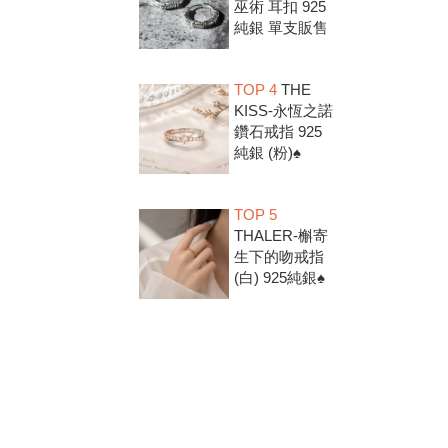
巫術 耳扣 925
純銀 單支販售
TOP 4
THE
KISS-永恆之諾
鑽石戒指 925
純銀 (粉)♠
TOP 5
THALER-槲寄
生下的吻戒指
(白) 925純銀♠