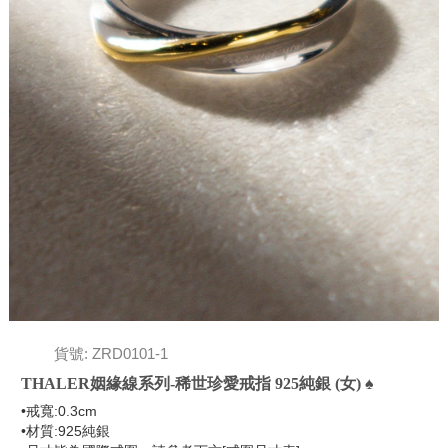
貨號: ZRD0101-1
THALER姻緣線系列-稀世珍愛戒指 925純銀 (女) ♠
•戒寬:0.3cm
•材質:925純銀