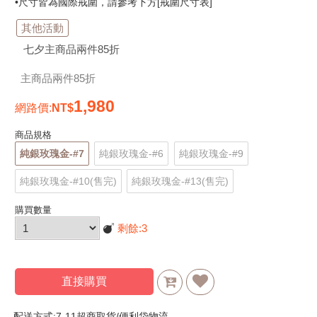
•尺寸皆為國際戒圍，請參考下方[戒圍尺寸表]
其他活動
七夕主商品兩件85折
主商品兩件85折
1,980
網路價
:
商品規格
純銀玫瑰金-#7
純銀玫瑰金-#6
純銀玫瑰金-#9
純銀玫瑰金-#10(售完)
純銀玫瑰金-#13(售完)
購買數量
剩餘:
3
直接購買
配送方式:7-11超商取貨/便利袋物流