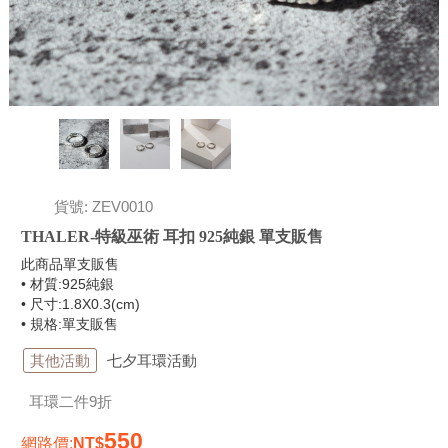
貨號: ZEV0010
THALER-特級巫術 耳扣 925純銀 單支販售
此商品單支販售
• 材質:925純銀
• 尺寸:1.8X0.3(cm)
• 規格:單支販售
其他活動
七夕耳環活動
耳環二件9折
550
網路價
: