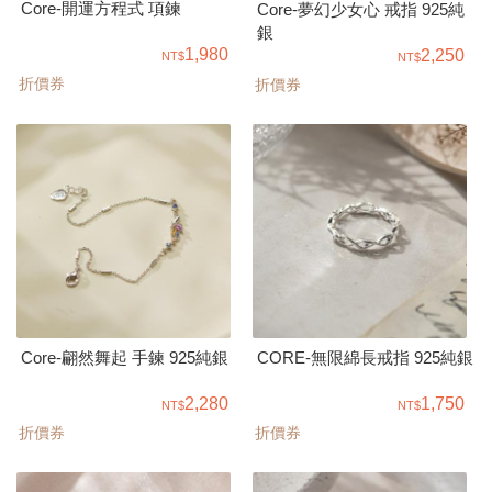
Core-開運方程式 項鍊
Core-夢幻少女心 戒指 925純
銀
1,980
2,250
折價券
折價券
Core-翩然舞起 手鍊 925純銀
CORE-無限綿長戒指 925純銀
2,280
1,750
折價券
折價券