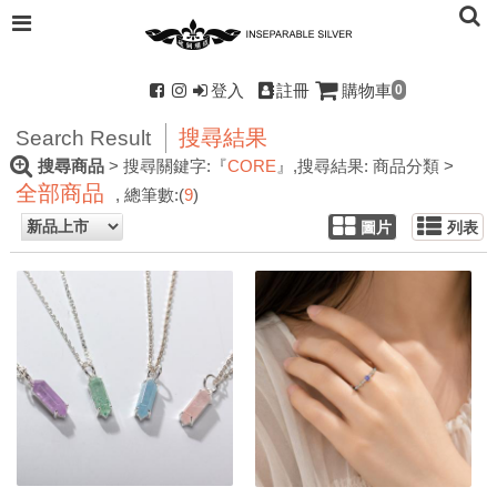
登入
註冊
購物車
0
搜尋結果
Search Result
搜尋商品
> 搜尋關鍵字:『
CORE
』
,搜尋結果: 商品分類 >
全部商品
, 總筆數:(
9
)
圖片
列表