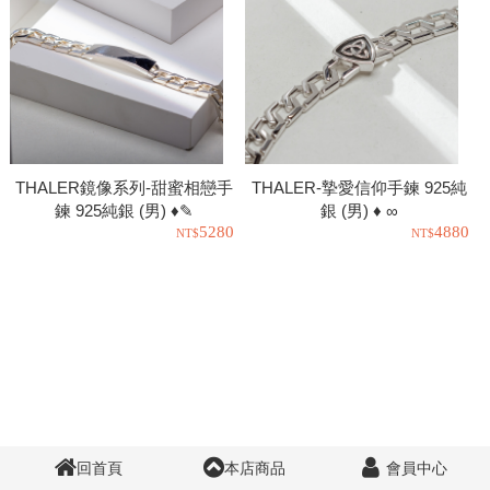
THALER鏡像系列-甜蜜相戀手
THALER-摯愛信仰手鍊 925純
鍊 925純銀 (男) ♦✎
銀 (男) ♦ ∞
5280
4880
回首頁
本店商品
會員中心