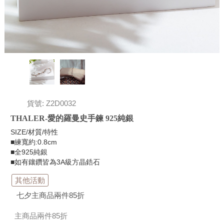
貨號: Z2D0032
THALER-愛的羅曼史手鍊 925純銀
SIZE/材質/特性
■練寬約:0.8cm
■全925純銀
■如有鑲鑽皆為3A級方晶鋯石
其他活動
七夕主商品兩件85折
主商品兩件85折