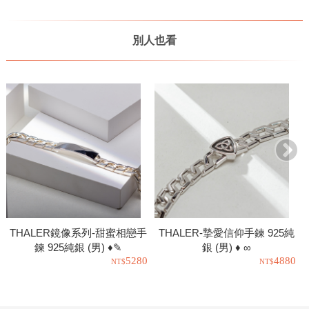
別人也看
THALER鏡像系列-甜蜜相戀手
THALER-摯愛信仰手鍊 925純
鍊 925純銀 (男) ♦✎
銀 (男) ♦ ∞
5280
4880