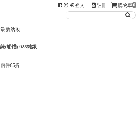
登入
註冊
購物車
0
最新活動
鍊(船錨) 925純銀
兩件85折