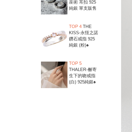
巫術 耳扣 925
純銀 單支販售
TOP 4
THE
KISS-永恆之諾
鑽石戒指 925
純銀 (粉)♠
TOP 5
THALER-槲寄
生下的吻戒指
(白) 925純銀♠