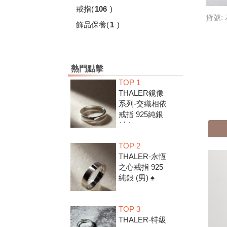
戒指
(
106
)
貨號: 
飾品保養
(
1
)
熱門點擊
TOP 1
THALER鏡像
系列-交織相依
戒指 925純銀
(女) ♠
TOP 2
THALER-永恆
之心戒指 925
純銀 (男) ♠
TOP 3
THALER-特級