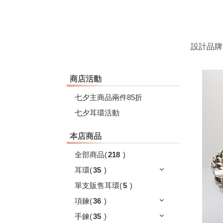
設計品牌
商店活動
七夕主商品兩件85折
七夕耳環活動
本店商品
全部商品
(
218
)
耳環
(
35
)
單支販售耳環
(
5
)
項鍊
(
36
)
手鍊
(
35
)