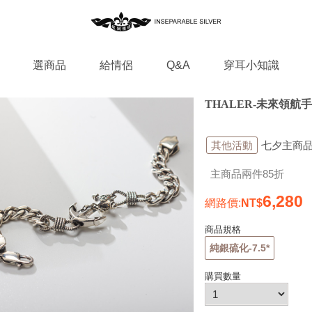
選商品
給情侶
Q&A
穿耳小知識
THALER-未來領航手
其他活動
七夕主商品
主商品兩件85折
6,280
網路價
:
商品規格
純銀硫化-7.5*
購買數量