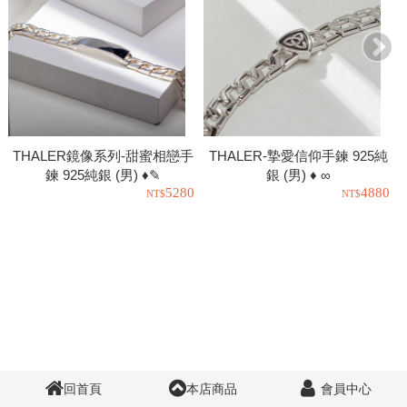
THALER鏡像系列-甜蜜相戀手
THALER-摯愛信仰手鍊 925純
鍊 925純銀 (男) ♦✎
銀 (男) ♦ ∞
5280
4880
回首頁
本店商品
會員中心