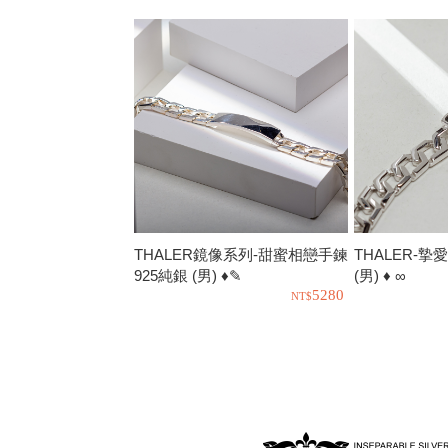
THALER鏡像系列-甜蜜相戀手鍊
THALER-摯
925純銀 (男) ♦✎
(男) ♦ ∞
5280