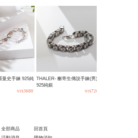
羅曼史手鍊 925純
THALER- 槲寄生傳說手鍊(男)
THALER-槲寄
925純銀
925純銀
3680
7280
全部商品
回首頁
活動消息
購物須知