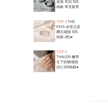
巫術 耳扣 925
純銀 單支販售
TOP 4
THE
KISS-永恆之諾
鑽石戒指 925
純銀 (粉)♠
TOP 5
THALER-槲寄
生下的吻戒指
(白) 925純銀♠