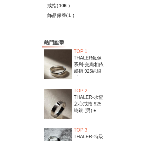
戒指
(
106
)
飾品保養
(
1
)
熱門點擊
TOP 1
THALER鏡像
系列-交織相依
戒指 925純銀
(女) ♠
TOP 2
THALER-永恆
之心戒指 925
純銀 (男) ♠
TOP 3
THALER-特級