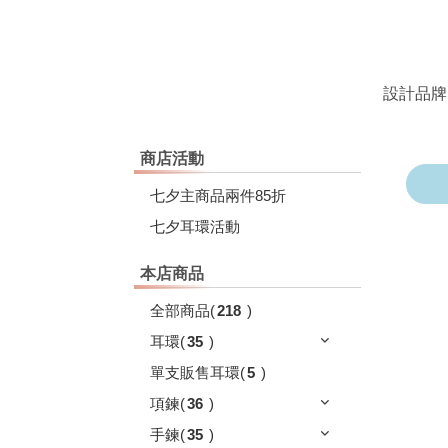
設計品牌
商店活動
七夕主商品兩件85折
七夕耳環活動
本店商品
全部商品
(
218
)
耳環
(
35
)
單支販售耳環
(
5
)
項鍊
(
36
)
手鍊
(
35
)