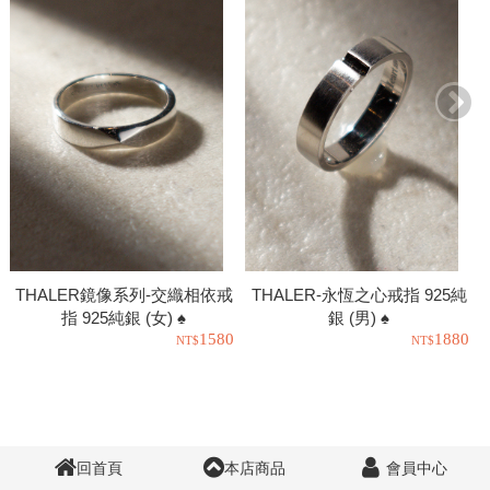
THALER鏡像系列-交織相依戒
THALER-永恆之心戒指 925純
指 925純銀 (女) ♠
銀 (男) ♠
1580
1880
回首頁
本店商品
會員中心