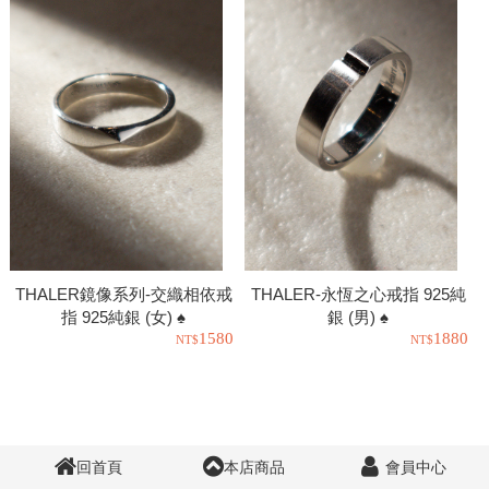
THALER鏡像系列-交織相依戒
THALER-永恆之心戒指 925純
指 925純銀 (女) ♠
銀 (男) ♠
1580
1880
回首頁
本店商品
會員中心