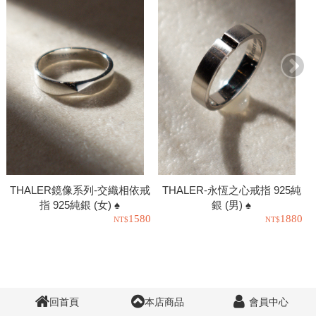
THALER鏡像系列-交織相依戒
THALER-永恆之心戒指 925純
指 925純銀 (女) ♠
銀 (男) ♠
1580
1880
回首頁
本店商品
會員中心