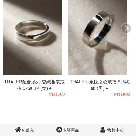
THALER鏡像系列-交織相依戒
THALER-永恆之心戒指 925純
指 925純銀 (女) ♠
銀 (男) ♠
1580
1880
回首頁
本店商品
會員中心