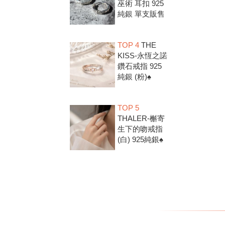
巫術 耳扣 925
純銀 單支販售
TOP 4
THE
KISS-永恆之諾
鑽石戒指 925
純銀 (粉)♠
TOP 5
THALER-槲寄
生下的吻戒指
(白) 925純銀♠