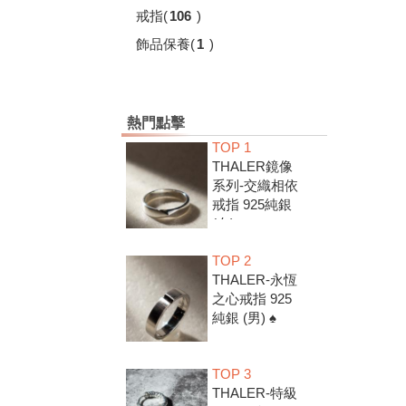
戒指
(
106
)
飾品保養
(
1
)
熱門點擊
TOP 1
THALER鏡像
系列-交織相依
戒指 925純銀
(女) ♠
TOP 2
THALER-永恆
之心戒指 925
純銀 (男) ♠
TOP 3
THALER-特級