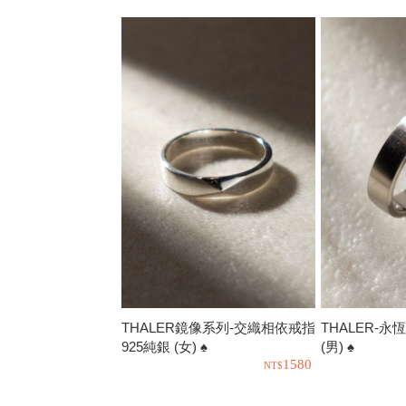
THALER鏡像系列-交織相依戒指
THALER-永
925純銀 (女) ♠
(男) ♠
1580