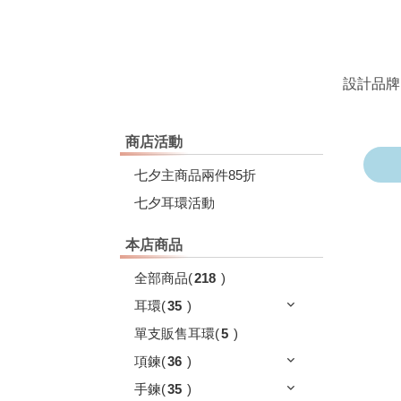
設計品牌
商店活動
七夕主商品兩件85折
七夕耳環活動
本店商品
全部商品
(
218
)
耳環
(
35
)
單支販售耳環
(
5
)
項鍊
(
36
)
手鍊
(
35
)