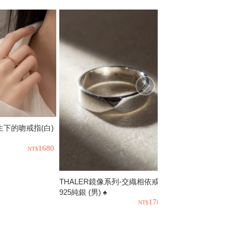
寄生下的吻戒指(白)
THALER-槲寄
925純銀♠
1680
THALER鏡像系列-交織相依戒指
925純銀 (男) ♠
1780