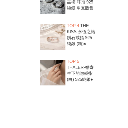
巫術 耳扣 925
純銀 單支販售
TOP 4
THE
KISS-永恆之諾
鑽石戒指 925
純銀 (粉)♠
TOP 5
THALER-槲寄
生下的吻戒指
(白) 925純銀♠