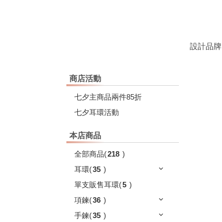
設計品牌
商店活動
七夕主商品兩件85折
七夕耳環活動
本店商品
全部商品
(
218
)
耳環
(
35
)
單支販售耳環
(
5
)
項鍊
(
36
)
手鍊
(
35
)