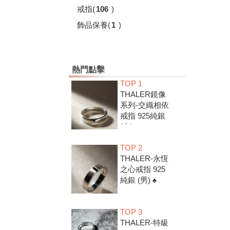
戒指
(
106
)
飾品保養
(
1
)
熱門點擊
TOP 1
THALER鏡像
系列-交織相依
戒指 925純銀
(女) ♠
TOP 2
THALER-永恆
之心戒指 925
純銀 (男) ♠
TOP 3
THALER-特級