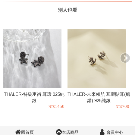
別人也看
THALER-特級巫術 耳環 925純
THALER-未來領航 耳環貼耳(船
銀
錨) 925純銀
1450
700
回首頁
本店商品
會員中心