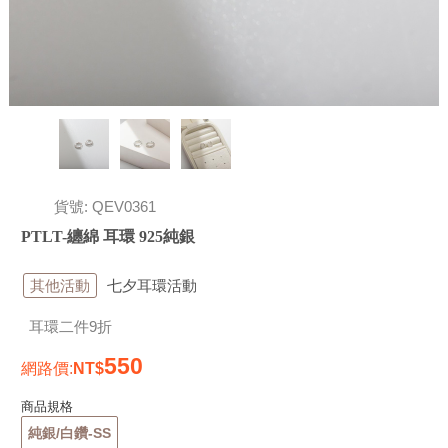
貨號: QEV0361
PTLT-纏綿 耳環 925純銀
其他活動
七夕耳環活動
耳環二件9折
550
網路價
:
商品規格
純銀/白鑽-SS