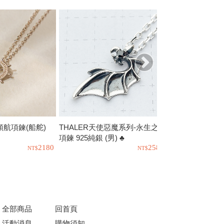
來領航項鍊(船舵)
THALER天使惡魔系列-永生之絆
THALER-槲
項鍊 925純銀 (男) ♣
(女) 925純銀♣
2180
2580
全部商品
回首頁
活動消息
購物須知