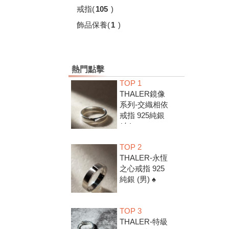
戒指
(
105
)
飾品保養
(
1
)
熱門點擊
TOP 1
THALER鏡像
系列-交織相依
戒指 925純銀
(女) ♠
TOP 2
THALER-永恆
之心戒指 925
純銀 (男) ♠
TOP 3
THALER-特級