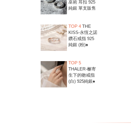
巫術 耳扣 925
純銀 單支販售
TOP 4
THE
KISS-永恆之諾
鑽石戒指 925
純銀 (粉)♠
TOP 5
THALER-槲寄
生下的吻戒指
(白) 925純銀♠