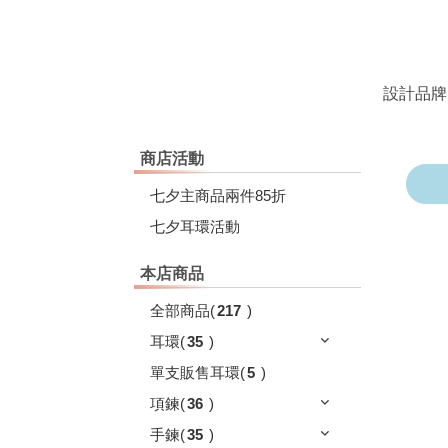
設計品牌
商店活動
七夕主商品兩件85折
七夕耳環活動
本店商品
全部商品
(
217
)
耳環
(
35
)
單支販售耳環
(
5
)
項鍊
(
36
)
手鍊
(
35
)