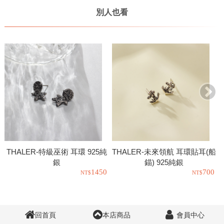
別人也看
THALER-特級巫術 耳環 925純
THALER-未來領航 耳環貼耳(船
銀
錨) 925純銀
1450
700
回首頁
本店商品
會員中心