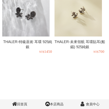
THALER-特級巫術 耳環 925純
THALER-未來領航 耳環貼耳(船
銀
錨) 925純銀
1450
700
回首頁
本店商品
會員中心