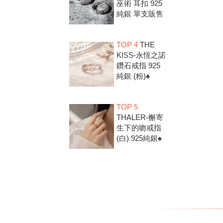
巫術 耳扣 925
純銀 單支販售
TOP 4
THE
KISS-永恆之諾
鑽石戒指 925
純銀 (粉)♠
TOP 5
THALER-槲寄
生下的吻戒指
(白) 925純銀♠