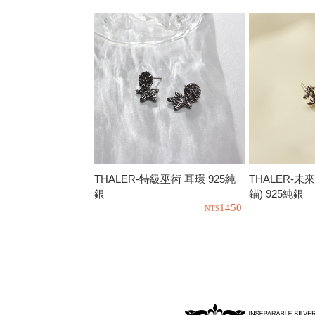
THALER-特級巫術 耳環 925純
THALER-未
銀
錨) 925純銀
1450