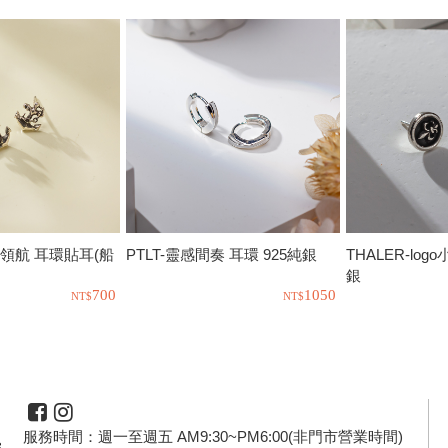
來領航 耳環貼耳(船
PTLT-靈感間奏 耳環 925純銀
THALER-log
銀
700
1050
服務時間：週一至週五 AM9:30~PM6:00(非門市營業時間)