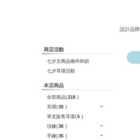
設計品牌
商店活動
七夕主商品兩件85折
七夕耳環活動
本店商品
全部商品
(
218
)
耳環
(
35
)
單支販售耳環
(
5
)
項鍊
(
36
)
手鍊
(
35
)