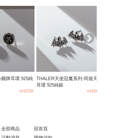
o小圓牌耳環 925純
THALER天使惡魔系列-同遊天際
PTLT-人魚寶藏 
耳環 925純銀
銀
550
500
全部商品
回首頁
活動消息
購物須知