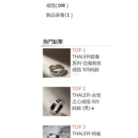
戒指
(
106
)
飾品保養
(
1
)
熱門點擊
TOP 1
THALER鏡像
系列-交織相依
戒指 925純銀
(女) ♠
TOP 2
THALER-永恆
之心戒指 925
純銀 (男) ♠
TOP 3
THALER-特級