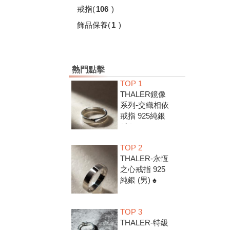
戒指
(
106
)
飾品保養
(
1
)
熱門點擊
TOP 1
THALER鏡像
系列-交織相依
戒指 925純銀
(女) ♠
TOP 2
THALER-永恆
之心戒指 925
純銀 (男) ♠
TOP 3
THALER-特級