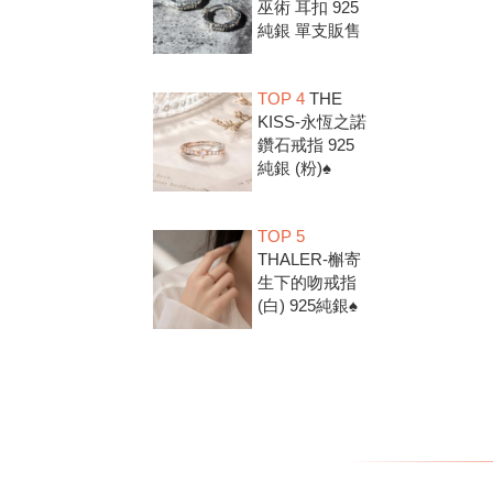
巫術 耳扣 925
純銀 單支販售
TOP 4
THE
KISS-永恆之諾
鑽石戒指 925
純銀 (粉)♠
TOP 5
THALER-槲寄
生下的吻戒指
(白) 925純銀♠