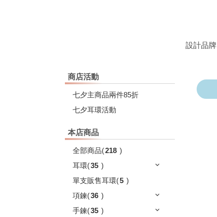
設計品牌
商店活動
七夕主商品兩件85折
七夕耳環活動
本店商品
全部商品
(
218
)
耳環
(
35
)
單支販售耳環
(
5
)
項鍊
(
36
)
手鍊
(
35
)