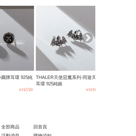
o小圓牌耳環 925純
THALER天使惡魔系列-同遊天際
PTLT-人魚寶藏 
耳環 925純銀
銀
550
500
全部商品
回首頁
活動消息
購物須知