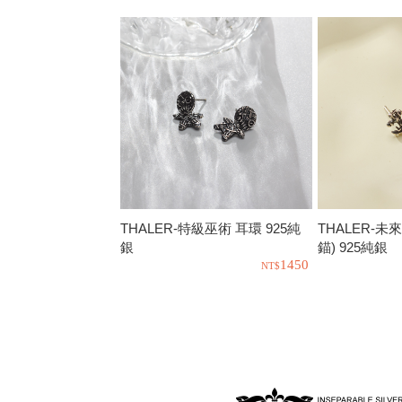
THALER-特級巫術 耳環 925純
THALER-未
銀
錨) 925純銀
1450