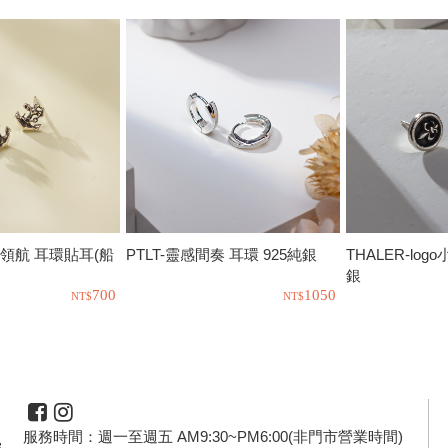
來領航 耳環貼耳(船
PTLT-靈感間奏 耳環 925純銀
THALER-log
銀
700
1050
服務時間：週一至週五 AM9:30~PM6:00(非門市營業時間)