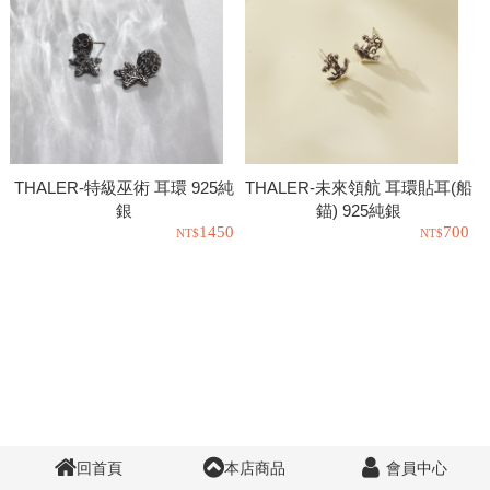
THALER-特級巫術 耳環 925純
THALER-未來領航 耳環貼耳(船
銀
錨) 925純銀
1450
700
回首頁
本店商品
會員中心