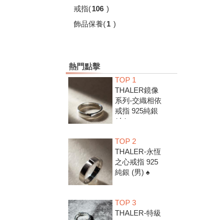
戒指
(
106
)
飾品保養
(
1
)
熱門點擊
TOP 1
THALER鏡像
系列-交織相依
戒指 925純銀
(女) ♠
TOP 2
THALER-永恆
之心戒指 925
純銀 (男) ♠
TOP 3
THALER-特級