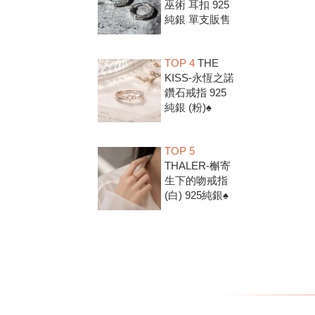
巫術 耳扣 925
純銀 單支販售
TOP 4
THE
KISS-永恆之諾
鑽石戒指 925
純銀 (粉)♠
TOP 5
THALER-槲寄
生下的吻戒指
(白) 925純銀♠