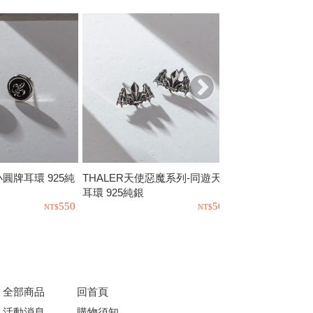
o小圓牌耳環 925純
THALER天使惡魔系列-同遊天際
PTLT-人魚寶藏 
耳環 925純銀
銀
550
500
全部商品
回首頁
活動消息
購物須知