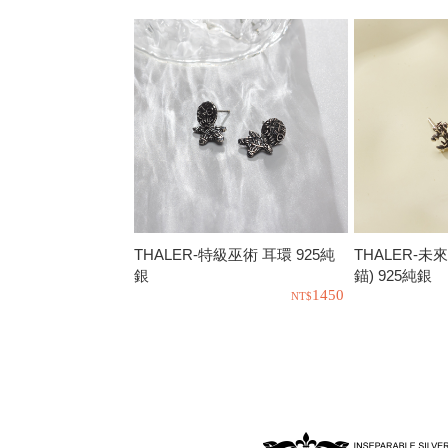
THALER-特級巫術 耳環 925純
THALER-未
銀
錨) 925純銀
1450