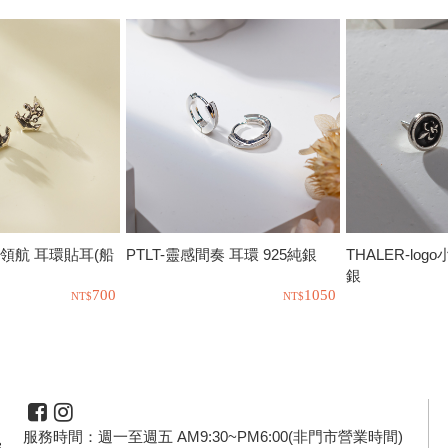
來領航 耳環貼耳(船
PTLT-靈感間奏 耳環 925純銀
THALER-log
銀
700
1050
服務時間：週一至週五 AM9:30~PM6:00(非門市營業時間)