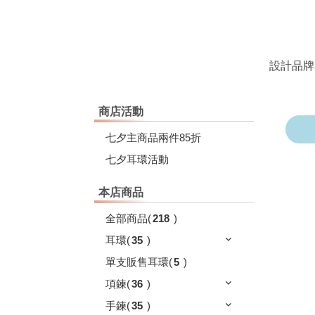
設計品牌
商店活動
七夕主商品兩件85折
七夕耳環活動
本店商品
全部商品
(
218
)
耳環
(
35
)
單支販售耳環
(
5
)
項鍊
(
36
)
手鍊
(
35
)