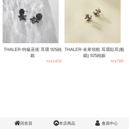
THALER-特級巫術 耳環 925純
THALER-未來領航 耳環貼耳(船
銀
錨) 925純銀
1450
700
回首頁
本店商品
會員中心