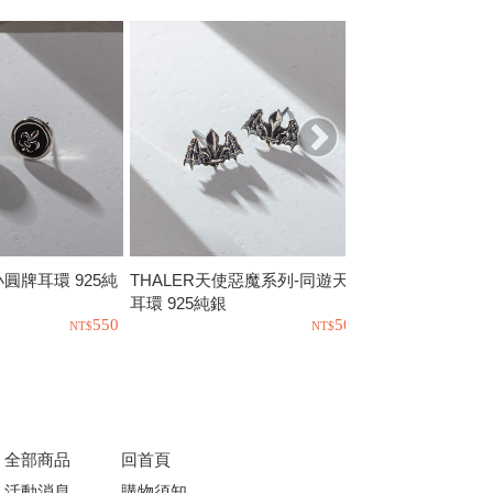
o小圓牌耳環 925純
THALER天使惡魔系列-同遊天際
PTLT-人魚寶藏 
耳環 925純銀
銀
550
500
全部商品
回首頁
活動消息
購物須知