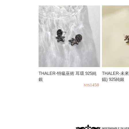
THALER-特級巫術 耳環 925純
THALER-未
銀
錨) 925純銀
1450