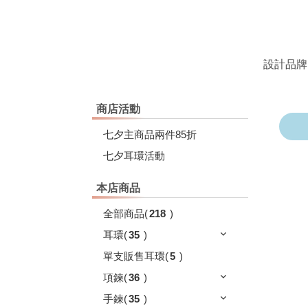
設計品牌
商店活動
七夕主商品兩件85折
七夕耳環活動
本店商品
全部商品
(
218
)
耳環
(
35
)
單支販售耳環
(
5
)
項鍊
(
36
)
手鍊
(
35
)