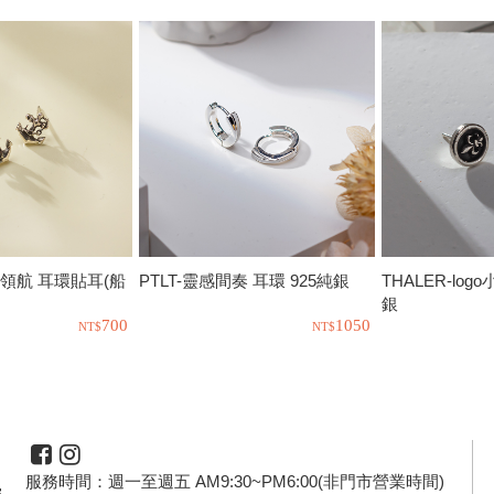
來領航 耳環貼耳(船
PTLT-靈感間奏 耳環 925純銀
THALER-log
銀
700
1050
服務時間：週一至週五 AM9:30~PM6:00(非門市營業時間)