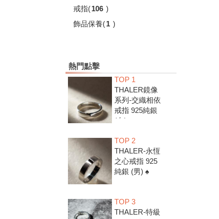
戒指
(
106
)
飾品保養
(
1
)
熱門點擊
TOP 1
THALER鏡像
系列-交織相依
戒指 925純銀
(女) ♠
TOP 2
THALER-永恆
之心戒指 925
純銀 (男) ♠
TOP 3
THALER-特級