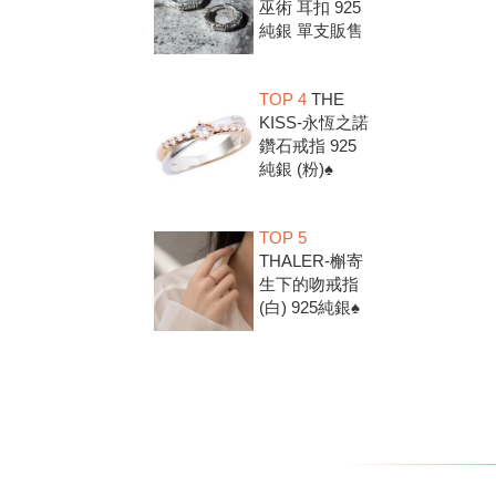
巫術 耳扣 925
純銀 單支販售
TOP 4
THE
KISS-永恆之諾
鑽石戒指 925
純銀 (粉)♠
TOP 5
THALER-槲寄
生下的吻戒指
(白) 925純銀♠