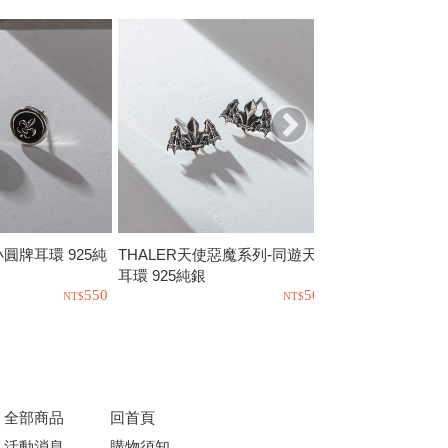
o小圓牌耳環 925純
THALER天使惡魔系列-同遊天際
PTLT-人魚寶藏 
耳環 925純銀
銀
550
500
全部商品
回首頁
活動消息
購物須知