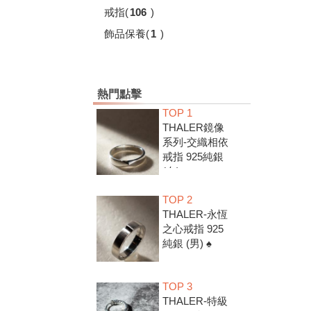
戒指
(
106
)
飾品保養
(
1
)
熱門點擊
TOP 1
THALER鏡像
系列-交織相依
戒指 925純銀
(女) ♠
TOP 2
THALER-永恆
之心戒指 925
純銀 (男) ♠
TOP 3
THALER-特級