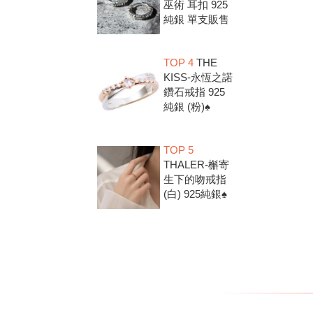
巫術 耳扣 925
純銀 單支販售
TOP 4
THE
KISS-永恆之諾
鑽石戒指 925
純銀 (粉)♠
TOP 5
THALER-槲寄
生下的吻戒指
(白) 925純銀♠