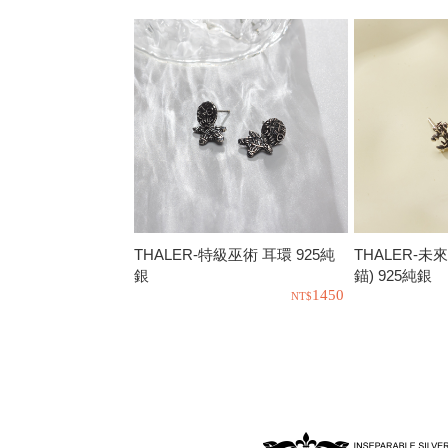
THALER-特級巫術 耳環 925純
THALER-未
銀
錨) 925純銀
1450