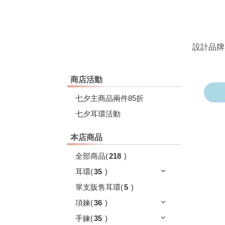
設計品牌
商店活動
七夕主商品兩件85折
七夕耳環活動
本店商品
全部商品
(
218
)
耳環
(
35
)
單支販售耳環
(
5
)
項鍊
(
36
)
手鍊
(
35
)