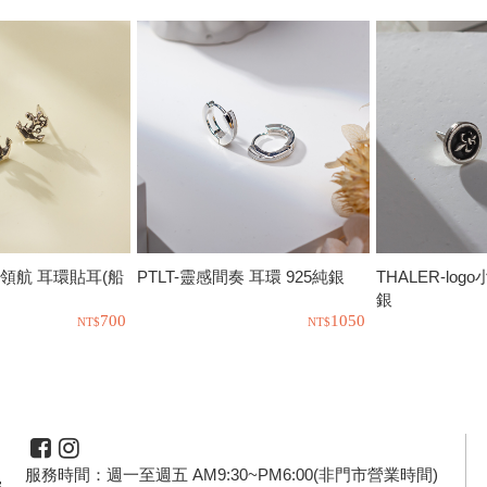
來領航 耳環貼耳(船
PTLT-靈感間奏 耳環 925純銀
THALER-log
銀
700
1050
服務時間：週一至週五 AM9:30~PM6:00(非門市營業時間)