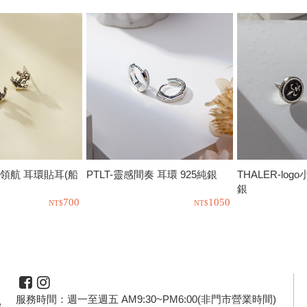
來領航 耳環貼耳(船
PTLT-靈感間奏 耳環 925純銀
THALER-log
銀
700
1050
服務時間：週一至週五 AM9:30~PM6:00(非門市營業時間)