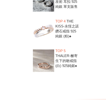
巫術 耳扣 925
純銀 單支販售
TOP 4
THE
KISS-永恆之諾
鑽石戒指 925
純銀 (粉)♠
TOP 5
THALER-槲寄
生下的吻戒指
(白) 925純銀♠