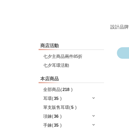
設計品牌
商店活動
七夕主商品兩件85折
七夕耳環活動
本店商品
全部商品
(
218
)
耳環
(
35
)
單支販售耳環
(
5
)
項鍊
(
36
)
手鍊
(
35
)