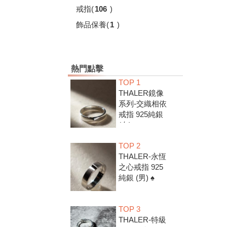
戒指
(
106
)
飾品保養
(
1
)
熱門點擊
TOP 1
THALER鏡像
系列-交織相依
戒指 925純銀
(女) ♠
TOP 2
THALER-永恆
之心戒指 925
純銀 (男) ♠
TOP 3
THALER-特級