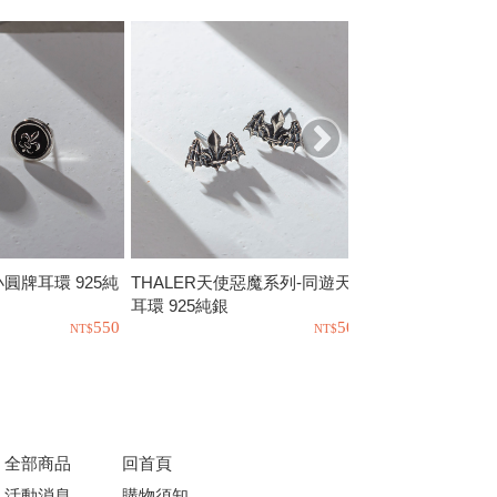
o小圓牌耳環 925純
THALER天使惡魔系列-同遊天際
PTLT-人魚寶藏 
耳環 925純銀
銀
550
500
全部商品
回首頁
活動消息
購物須知