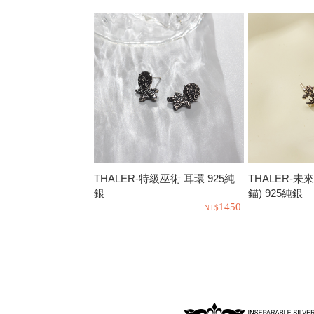
THALER-特級巫術 耳環 925純
THALER-未
銀
錨) 925純銀
1450