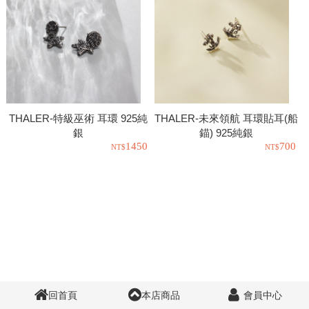
THALER-特級巫術 耳環 925純
THALER-未來領航 耳環貼耳(船
銀
錨) 925純銀
1450
700
回首頁
本店商品
會員中心