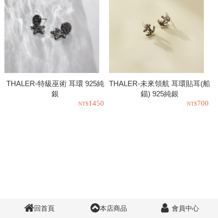
THALER-特級巫術 耳環 925純
THALER-未來領航 耳環貼耳(船
銀
錨) 925純銀
1450
700
回首頁
本店商品
會員中心