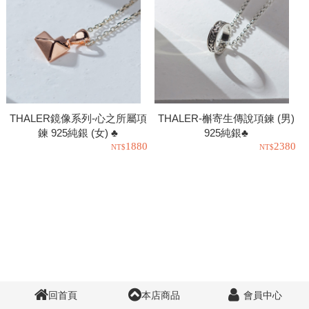
THALER鏡像系列-心之所屬項
THALER-槲寄生傳說項鍊 (男)
鍊 925純銀 (女) ♣
925純銀♣
1880
2380
回首頁
本店商品
會員中心