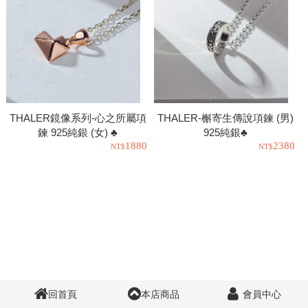
THALER鏡像系列-心之所屬項
THALER-槲寄生傳說項鍊 (男)
鍊 925純銀 (女) ♣
925純銀♣
1880
2380
回首頁
本店商品
會員中心