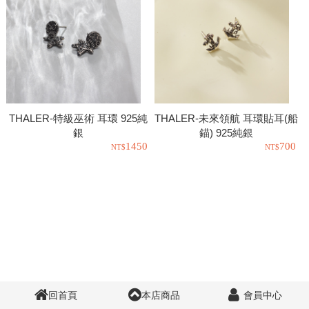
THALER-特級巫術 耳環 925純
THALER-未來領航 耳環貼耳(船
銀
錨) 925純銀
1450
700
回首頁
本店商品
會員中心