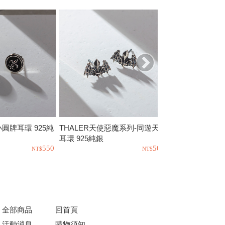
o小圓牌耳環 925純
THALER天使惡魔系列-同遊天際
PTLT-人魚寶藏 
耳環 925純銀
銀
550
500
全部商品
回首頁
活動消息
購物須知