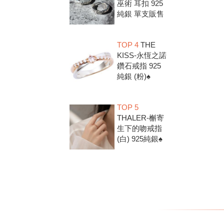
巫術 耳扣 925
純銀 單支販售
TOP 4
THE
KISS-永恆之諾
鑽石戒指 925
純銀 (粉)♠
TOP 5
THALER-槲寄
生下的吻戒指
(白) 925純銀♠