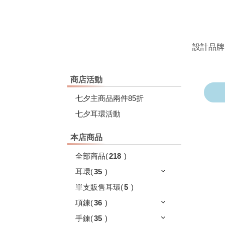
設計品牌
商店活動
七夕主商品兩件85折
七夕耳環活動
本店商品
全部商品
(
218
)
耳環
(
35
)
單支販售耳環
(
5
)
項鍊
(
36
)
手鍊
(
35
)