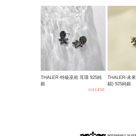
THALER-特級巫術 耳環 925純
THALER-未
銀
錨) 925純銀
1450