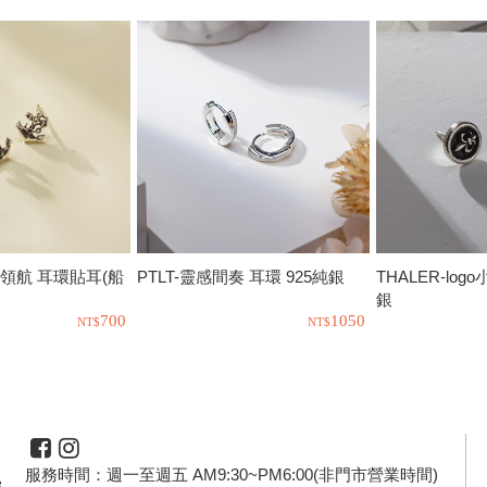
來領航 耳環貼耳(船
PTLT-靈感間奏 耳環 925純銀
THALER-log
銀
700
1050
服務時間：週一至週五 AM9:30~PM6:00(非門市營業時間)