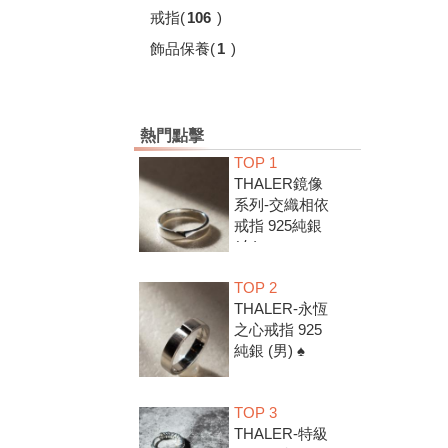
戒指
(
106
)
飾品保養
(
1
)
熱門點擊
TOP 1
THALER鏡像
系列-交織相依
戒指 925純銀
(女) ♠
TOP 2
THALER-永恆
之心戒指 925
純銀 (男) ♠
TOP 3
THALER-特級