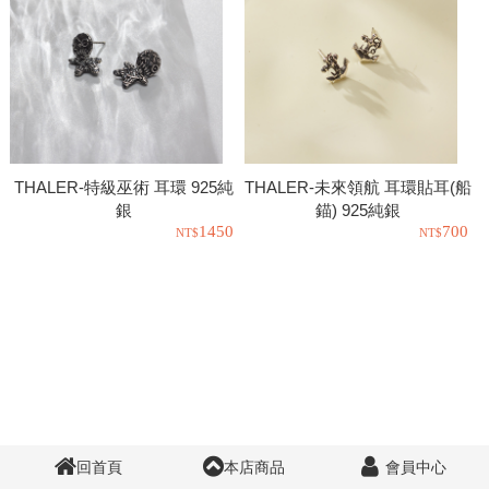
THALER-特級巫術 耳環 925純
THALER-未來領航 耳環貼耳(船
銀
錨) 925純銀
1450
700
回首頁
本店商品
會員中心