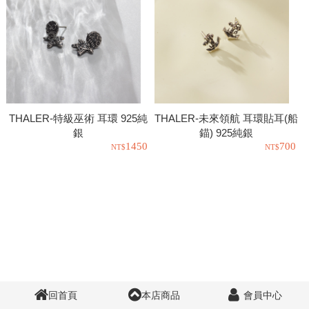
THALER-特級巫術 耳環 925純
THALER-未來領航 耳環貼耳(船
銀
錨) 925純銀
1450
700
回首頁
本店商品
會員中心