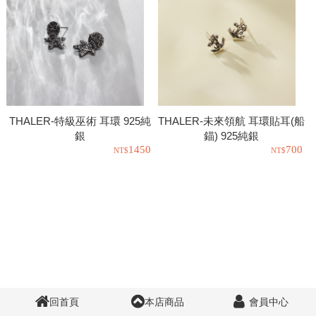
THALER-特級巫術 耳環 925純
THALER-未來領航 耳環貼耳(船
銀
錨) 925純銀
1450
700
回首頁
本店商品
會員中心