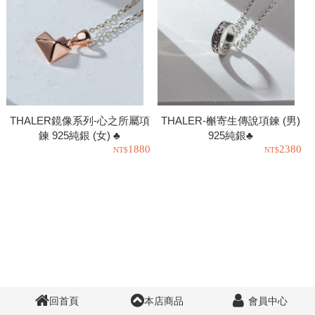
THALER鏡像系列-心之所屬項
THALER-槲寄生傳說項鍊 (男)
鍊 925純銀 (女) ♣
925純銀♣
1880
2380
回首頁
本店商品
會員中心