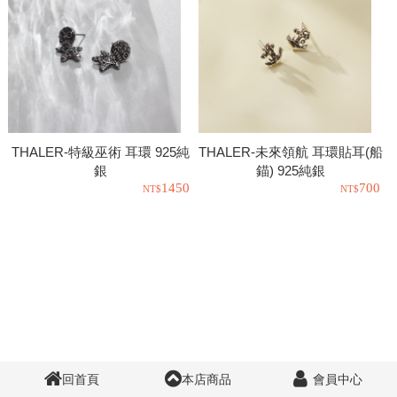
THALER-特級巫術 耳環 925純
THALER-未來領航 耳環貼耳(船
銀
錨) 925純銀
1450
700
回首頁
本店商品
會員中心