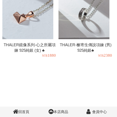
THALER鏡像系列-心之所屬項
THALER-槲寄生傳說項鍊 (男)
鍊 925純銀 (女) ♣
925純銀♣
1880
2380
回首頁
本店商品
會員中心