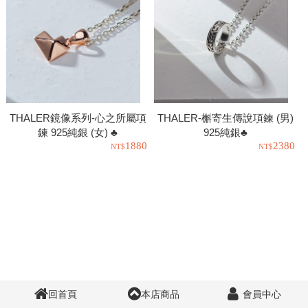
THALER鏡像系列-心之所屬項
THALER-槲寄生傳說項鍊 (男)
鍊 925純銀 (女) ♣
925純銀♣
1880
2380
回首頁
本店商品
會員中心