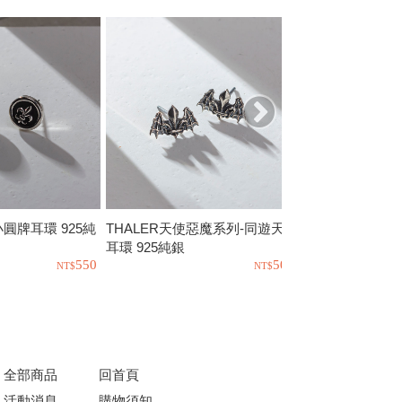
o小圓牌耳環 925純
THALER天使惡魔系列-同遊天際
PTLT-人魚寶藏 
耳環 925純銀
銀
550
500
全部商品
回首頁
活動消息
購物須知