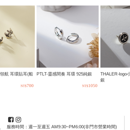
來領航 耳環貼耳(船
PTLT-靈感間奏 耳環 925純銀
THALER-log
銀
700
1050
服務時間：週一至週五 AM9:30~PM6:00(非門市營業時間)