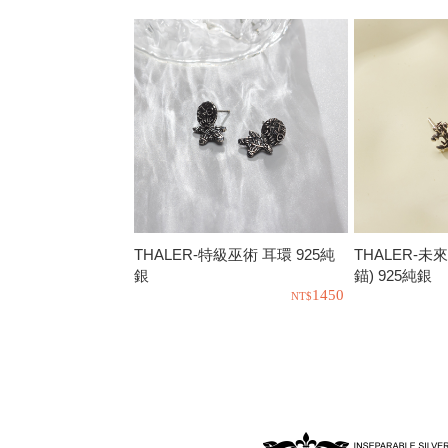
THALER-特級巫術 耳環 925純
THALER-未
銀
錨) 925純銀
1450