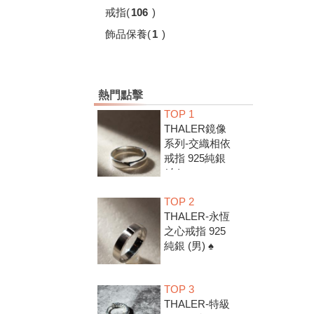
戒指
(
106
)
飾品保養
(
1
)
熱門點擊
TOP 1
THALER鏡像
系列-交織相依
戒指 925純銀
(女) ♠
TOP 2
THALER-永恆
之心戒指 925
純銀 (男) ♠
TOP 3
THALER-特級