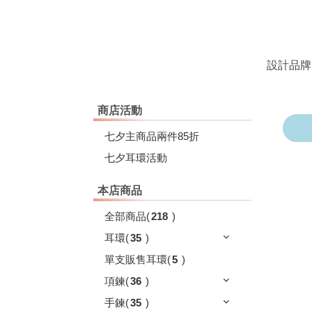
設計品牌
商店活動
七夕主商品兩件85折
七夕耳環活動
本店商品
全部商品
(
218
)
耳環
(
35
)
單支販售耳環
(
5
)
項鍊
(
36
)
手鍊
(
35
)