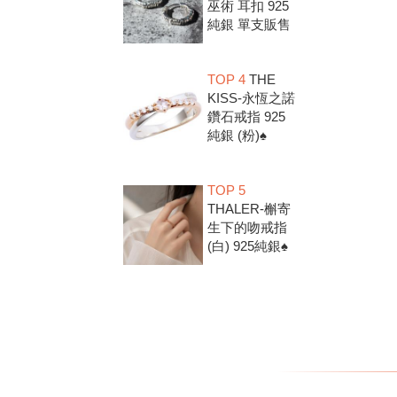
巫術 耳扣 925
純銀 單支販售
TOP 4
THE
KISS-永恆之諾
鑽石戒指 925
純銀 (粉)♠
TOP 5
THALER-槲寄
生下的吻戒指
(白) 925純銀♠