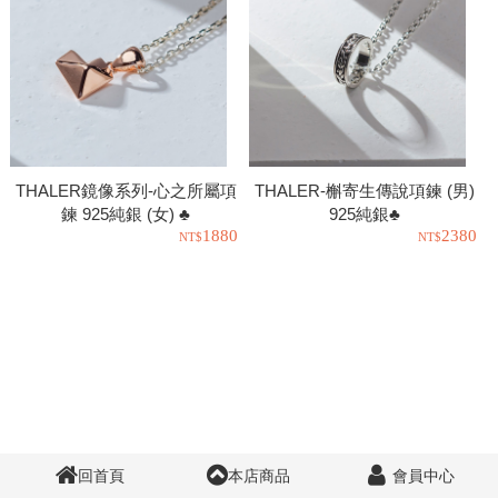
THALER鏡像系列-心之所屬項
THALER-槲寄生傳說項鍊 (男)
鍊 925純銀 (女) ♣
925純銀♣
1880
2380
回首頁
本店商品
會員中心