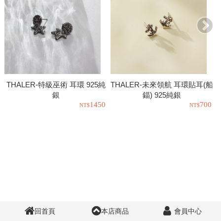
THALER-特級巫術 耳環 925純
THALER-未來領航 耳環貼耳(船
銀
錨) 925純銀
1450
700
回首頁
本店商品
會員中心