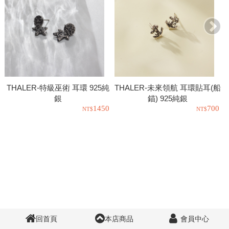
THALER-特級巫術 耳環 925純
THALER-未來領航 耳環貼耳(船
銀
錨) 925純銀
1450
700
回首頁
本店商品
會員中心