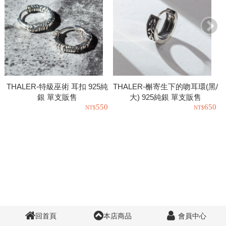
THALER-特級巫術 耳扣 925純
THALER-槲寄生下的吻耳環(黑/
銀 單支販售
大) 925純銀 單支販售
550
650
回首頁
本店商品
會員中心