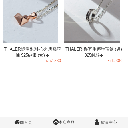
THALER鏡像系列-心之所屬項
THALER-槲寄生傳說項鍊 (男)
鍊 925純銀 (女) ♣
925純銀♣
1880
2380
回首頁
本店商品
會員中心